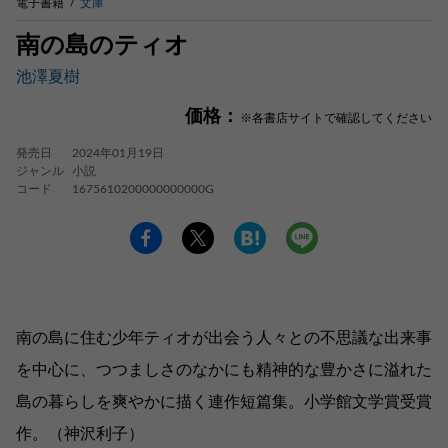
電子書籍
文庫
南の島のティオ
池澤夏樹
価格：
※各書店サイトで確認してください
発売日
2024年01月19日
ジャンル
小説
コード
1675610200000000000G
南の島に住む少年ティオが出会う人々との不思議な出来事
を中心に、つつましさのなかにも精神的な豊かさに溢れた
島の暮らしを爽やかに描く連作短篇集。小学館文学賞受賞
作。（神沢利子）