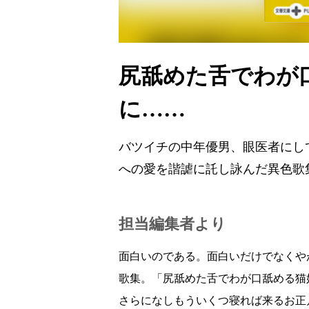
尻舐めた舌でわが
に……
バツイチの中年優男、眼医者にし
への愛を諧謔に託し詠んだ異色歌
担当編集者より
面白いのである。面白いだけでなくや
歌集。「尻舐めた舌でわが口舐める猫
さらになしもういくつ寝れば来るお正