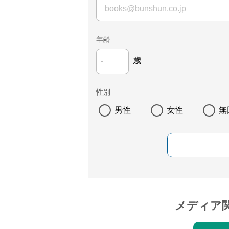
年齢
歳
性別
男性
女性
無
メディア