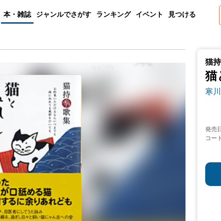
本・雑誌
ジャンルでさがす
ランキング
イベント
見つける
猫持
猫
寒川
発売
コー