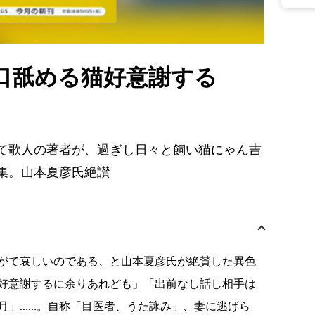
口舐める猫好意謝する
て歌人の著者が、過ぎし日々と飼い猫にゃん吉
集。山本夏彦氏絶讃
がて哀しいのである、と山本夏彦氏が絶賛した異色
好意謝するに余りあれども」「出前なし話し相手は
月」……。自称「目医者、うた詠み」、妻に逃げら