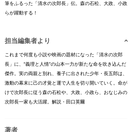
筆をふるった「清水の次郎長」伝。森の石松、大政、小政
らが躍動する！
担当編集者より
これまで何度も小説や映画の題材になった「清水の次郎
長」に、“義理と人情”の山本一力が新たな命を吹き込んだ
傑作。実の両親と別れ、養子に出された少年・長五郎は、
激動の幕末に己の才覚と運で人生を切り開いていく。命が
けで次郎長に従う森の石松や、大政、小政ら、おなじみの
次郎長一家も大活躍。解説・田口英爾
著者