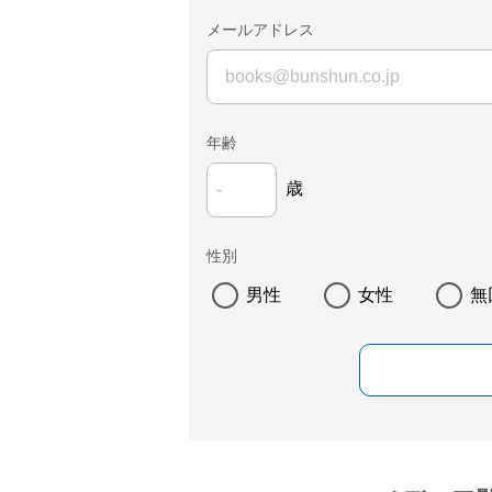
メールアドレス
年齢
歳
性別
男性
女性
無