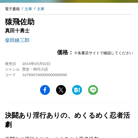
電子書籍
文庫
文庫
猿飛佐助
真田十勇士
柴田錬三郎
価格：
※各書店サイトで確認してください
発売日
2014年05月02日
ジャンル
歴史・時代小説
コード
1679007400000000000W
決闘あり淫行ありの、めくるめく忍者活
劇