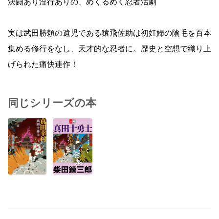
決闘あり淫行ありの、めくるめく忍者活劇
実は武田勝頼の遺児である猿飛佐助は初妊婦の陰毛を百本
集める修行をなし、天才的な忍者に。歴史と空想で織り上
げられた痛快連作！
同じシリーズの本