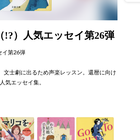
!?）人気エッセイ第26弾
イ第26弾
、文士劇に出るため声楽レッスン。還暦に向け
た人気エッセイ集。