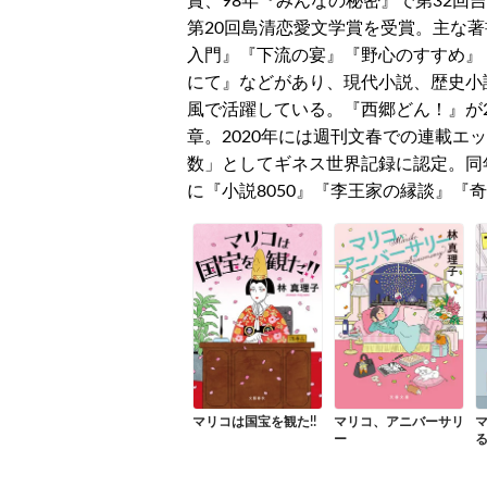
賞、98年『みんなの秘密』で第32回
第20回島清恋愛文学賞を受賞。主な
入門』『下流の宴』『野心のすすめ』
にて』などがあり、現代小説、歴史小
風で活躍している。『西郷どん！』が20
章。2020年には週刊文春での連載エ
数」としてギネス世界記録に認定。同年
に『小説8050』『李王家の縁談』『
マリコは国宝を観た!!
マリコ、アニバーサリ
ー