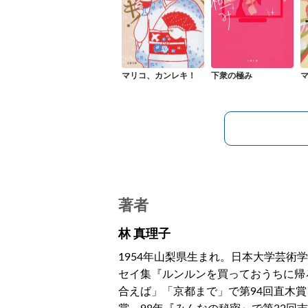
マリコ、カンレキ！
下衆の極み
著者
林 真理子
1954年山梨県生まれ。日本大学芸術
セイ集『ルンルンを買っておうちに帰
合えば」「京都まで」で第94回直木賞