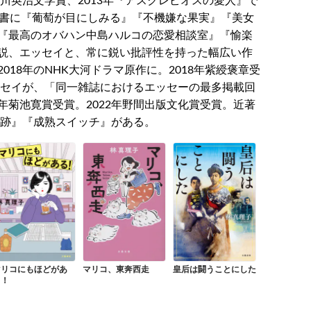
吉川英治文学賞、2013年『アスクレピオスの愛人』で
著書に『葡萄が目にしみる』『不機嫌な果実』『美女
『最高のオバハン中島ハルコの恋愛相談室』『愉楽
説、エッセイと、常に鋭い批評性を持った幅広い作
18年のNHK大河ドラマ原作に。2018年紫綬褒章受
ッセイが、「同一雑誌におけるエッセーの最多掲載回
菊池寛賞受賞。2022年野間出版文化賞受賞。近著
奇跡』『成熟スイッチ』がある。
マリコにもほどがあ
マリコ、東奔西走
皇后は闘うことにした
る！