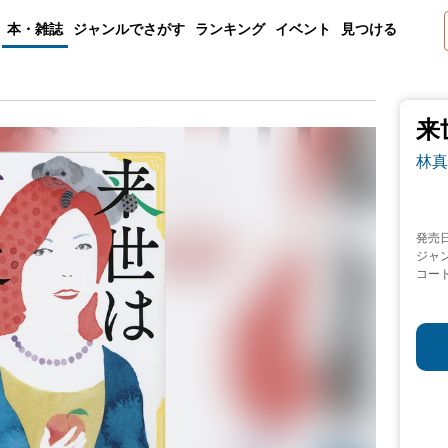
本・雑誌
ジャンルでさがす
ランキング
イベント
見つける
来
林真
発売
ジャ
コー