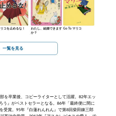
マリコを止めるな！
わたし、結婚できます
Go To マリコ
か？
一覧を見る
学部を卒業後、コピーライターとして活躍。82年エッ
ろう』がベストセラーとなる。86年「最終便に間に
を受賞。95年『白蓮れんれん』で第8回柴田錬三郎