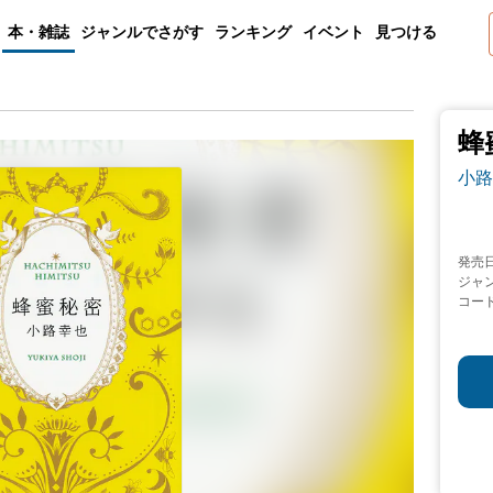
本・雑誌
ジャンルでさがす
ランキング
イベント
見つける
蜂
小路
発売
ジャ
コー