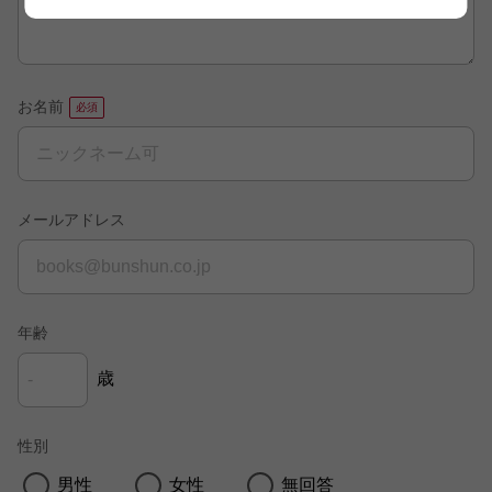
お名前
メールアドレス
年齢
歳
性別
男性
女性
無回答