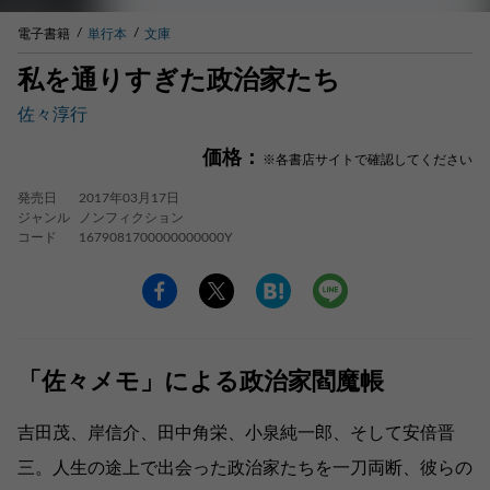
電子書籍
単行本
文庫
私を通りすぎた政治家たち
佐々淳行
価格：
※各書店サイトで確認してください
発売日
2017年03月17日
ジャンル
ノンフィクション
コード
1679081700000000000Y
「佐々メモ」による政治家閻魔帳
吉田茂、岸信介、田中角栄、小泉純一郎、そして安倍晋
三。人生の途上で出会った政治家たちを一刀両断、彼らの