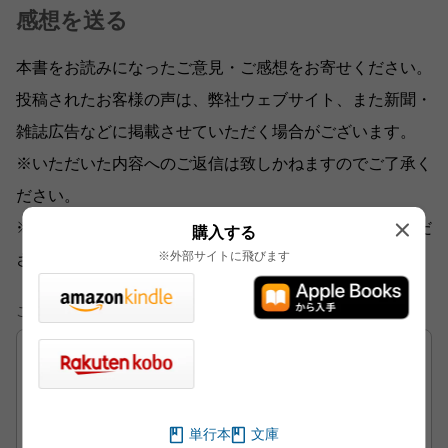
感想を送る
本書をお読みになったご意見・ご感想をお寄せください。
投稿されたお客様の声は、弊社ウェブサイト、また新聞・
雑誌広告などに掲載させていただく場合がございます。
※いただいた内容へのご返信は致しかねますのでご了承く
ださい。
※ご意見・ご感想以外は、
こちら
から各部門にお送りくだ
購入する
※外部サイトに飛びます
さい。
ご意見・ご感想
単行本
文庫