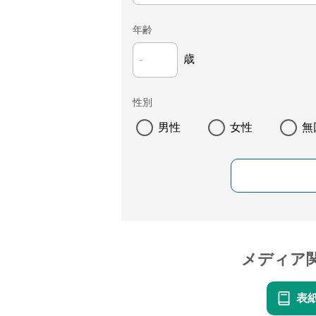
年齢
歳
性別
男性
女性
無
メディア
表