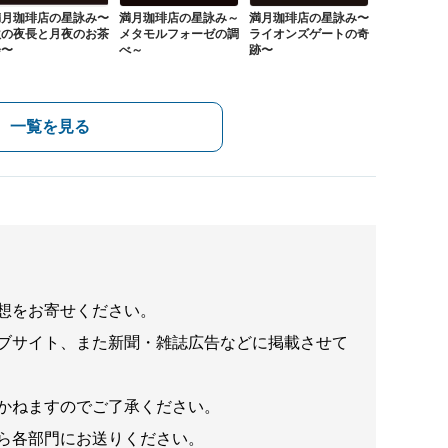
満月珈琲店の星詠み〜
満月珈琲店の星詠み～
満月珈琲店の星詠み〜
秋の夜長と月夜のお茶
メタモルフォーゼの調
ライオンズゲートの奇
会〜
べ～
跡〜
一覧を見る
想をお寄せください。
ブサイト、また新聞・雑誌広告などに掲載させて
かねますのでご了承ください。
ら各部門にお送りください。