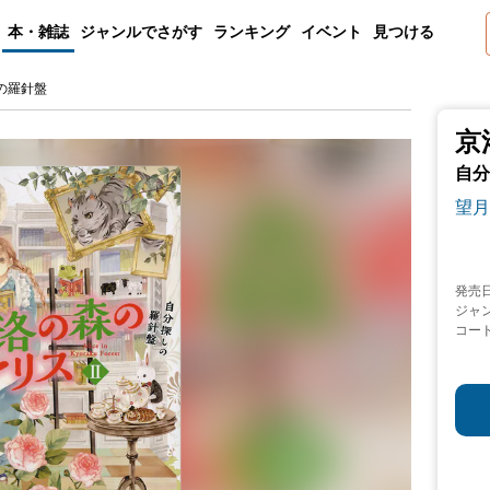
本・雑誌
ジャンルでさがす
ランキング
イベント
見つける
の羅針盤
京
自分
望月
発売
ジャ
コー