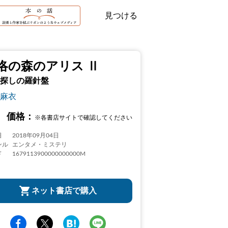
見つける
洛の森のアリス Ⅱ
探しの羅針盤
麻衣
価格：
※各書店サイトで確認してください
日
2018年09月04日
ンル
エンタメ・ミステリ
ド
1679113900000000000M
ネット書店で購入