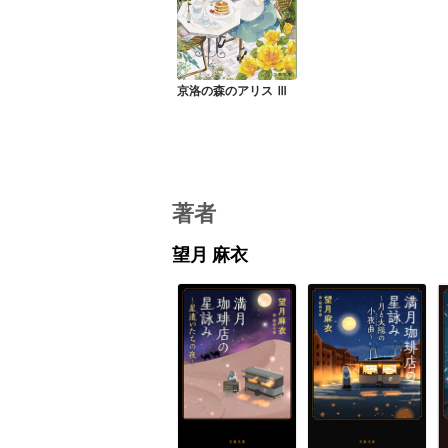
京洛の森のアリス Ⅲ
著者
望月 麻衣