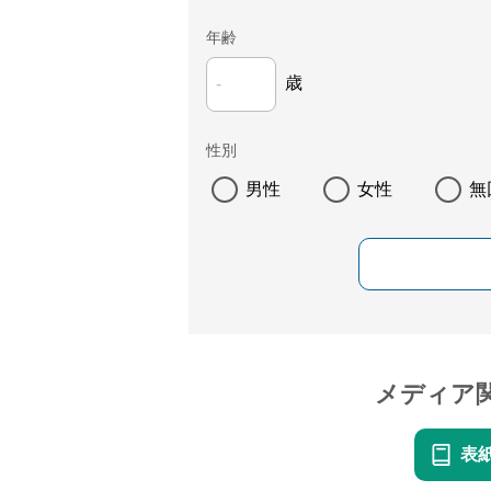
年齢
歳
性別
男性
女性
無
メディア
表