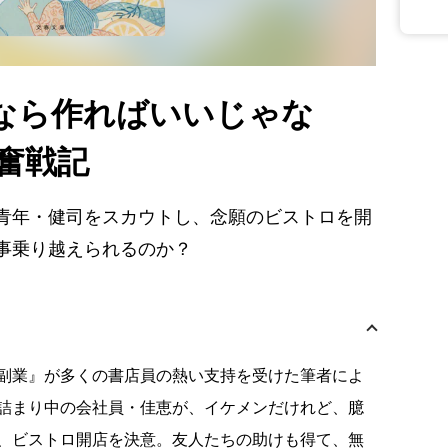
なら作ればいいじゃな
奮戦記
青年・健司をスカウトし、念願のビストロを開
事乗り越えられるのか？
副業』が多くの書店員の熱い支持を受けた筆者によ
詰まり中の会社員・佳恵が、イケメンだけれど、臆
、ビストロ開店を決意。友人たちの助けも得て、無