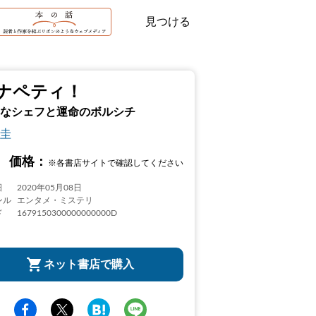
見つける
ナペティ！
なシェフと運命のボルシチ
圭
価格：
※各書店サイトで確認してください
日
2020年05月08日
ンル
エンタメ・ミステリ
ド
1679150300000000000D
ネット書店で購入