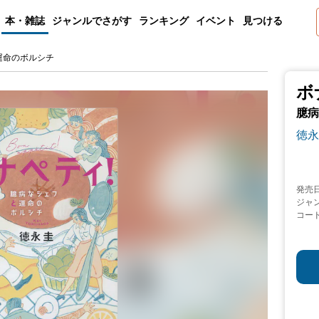
本・雑誌
ジャンルでさがす
ランキング
イベント
見つける
運命のボルシチ
ボ
臆病
徳永
発売
ジャ
コー