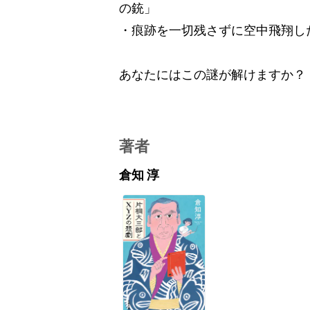
の銃」
・痕跡を一切残さずに空中飛翔し
あなたにはこの謎が解けますか？
著者
倉知 淳