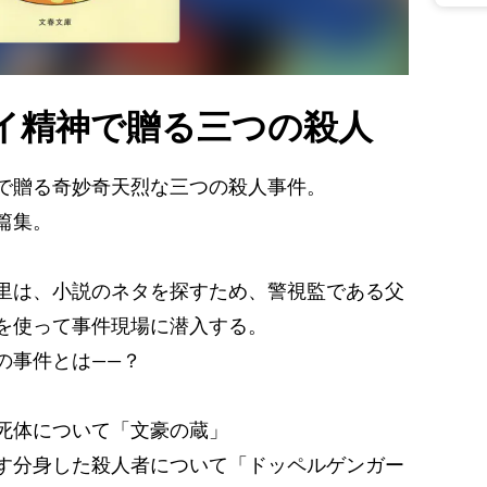
イ精神で贈る三つの殺人
で贈る奇妙奇天烈な三つの殺人事件。
篇集。
里は、小説のネタを探すため、警視監である父
を使って事件現場に潜入する。
の事件とは――？
死体について「文豪の蔵」
す分身した殺人者について「ドッペルゲンガー