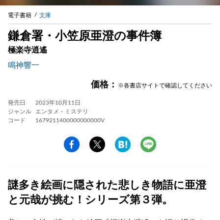
電子書籍
文庫
鎌倉署・小笠原亜澄の事件簿
極楽寺逍遙
鳴神響一
価格：
※各書店サイトで確認してください
発売日
2023年10月11日
ジャンル
エンタメ・ミステリ
コード
1679211400000000000V
謎多き絵画に隠された悲しき物語に亜澄
と元哉が挑む！シリーズ第３弾。