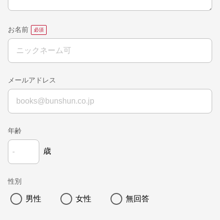
お名前
メールアドレス
年齢
歳
性別
男性
女性
無回答