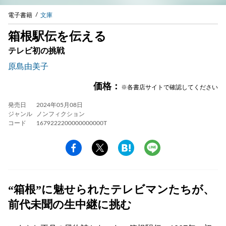
電子書籍
文庫
箱根駅伝を伝える
テレビ初の挑戦
原島由美子
価格：
※各書店サイトで確認してください
発売日
2024年05月08日
ジャンル
ノンフィクション
コード
1679222200000000000T
“箱根”に魅せられたテレビマンたちが、
前代未聞の生中継に挑む