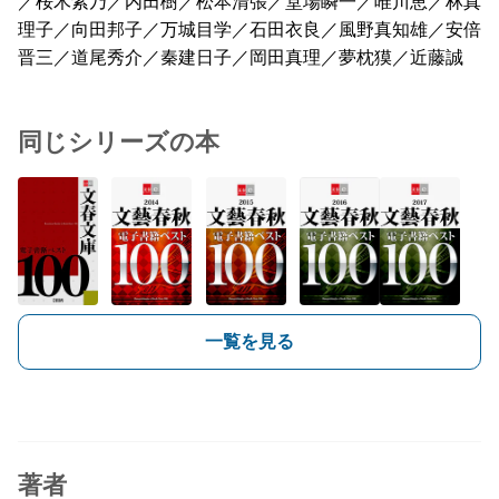
／桜木紫乃／内田樹／松本清張／堂場瞬一／唯川恵／林真
理子／向田邦子／万城目学／石田衣良／風野真知雄／安倍
晋三／道尾秀介／秦建日子／岡田真理／夢枕獏／近藤誠
同じシリーズの本
一覧を見る
著者