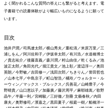
よく聞かれるこんな質問の答えにも繋がると考えます。電
子書籍での読書体験がより幅広いものになるように願って
います。
目次
池井戸潤／司馬遼太郎／横山秀夫／重松清／米原万里／三
浦しをん／阿川佐和子／伊坂幸太郎／有川浩／水道橋博士
／貴志祐介／後藤直義／森川潤／村山由佳／乾くるみ／池
波正太郎／角田光代／堀江貴文／池上彰／渡辺淳一／奥田
英朗／今野敏／吉田修一／浅田次郎／ちきりん／誉田哲也
／山本七平／中島京子／町山智浩／橘玲／ウォルター・ル
ーウィン／マックス・ブルックス／呉善花／山崎豊子／今
野晴貴／山口恵以子／加藤廣／藤沢周平／麻耶雄嵩／歌野
晶午／半藤一利／宮崎駿／三好徹／別冊 文藝春秋／内田
康夫／奥野修司／濱嘉之／黒田夏子／桜庭一樹／船橋洋一