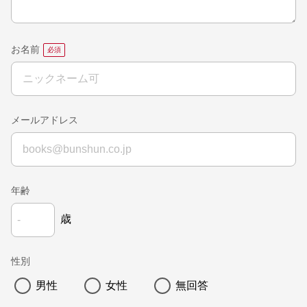
お名前
メールアドレス
年齢
歳
性別
男性
女性
無回答