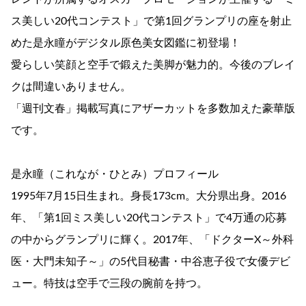
ス美しい20代コンテスト」で第1回グランプリの座を射止
めた是永瞳がデジタル原色美女図鑑に初登場！
愛らしい笑顔と空手で鍛えた美脚が魅力的。今後のブレイ
クは間違いありません。
「週刊文春」掲載写真にアザーカットを多数加えた豪華版
です。
是永瞳（これなが・ひとみ）プロフィール
1995年7月15日生まれ。身長173cm。大分県出身。2016
年、「第1回ミス美しい20代コンテスト」で4万通の応募
の中からグランプリに輝く。2017年、「ドクターX～外科
医・大門未知子～」の5代目秘書・中谷恵子役で女優デビ
ュー。特技は空手で三段の腕前を持つ。