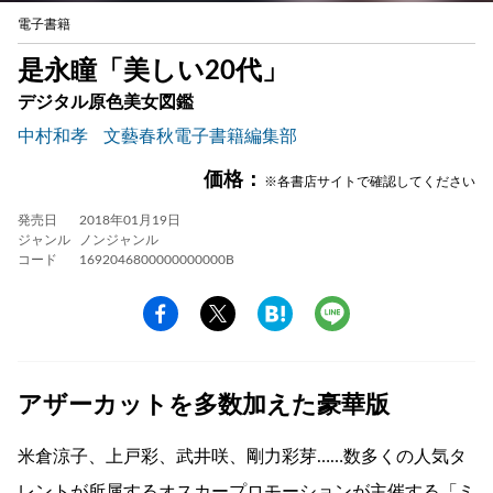
電子書籍
是永瞳「美しい20代」
デジタル原色美女図鑑
中村和孝
文藝春秋電子書籍編集部
価格：
※各書店サイトで確認してください
発売日
2018年01月19日
ジャンル
ノンジャンル
コード
1692046800000000000B
アザーカットを多数加えた豪華版
米倉涼子、上戸彩、武井咲、剛力彩芽……数多くの人気タ
レントが所属するオスカープロモーションが主催する「ミ