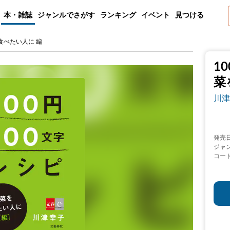
本・雑誌
ジャンルでさがす
ランキング
イベント
見つける
食べたい人に 編
1
菜
川津
発売
ジャ
コー