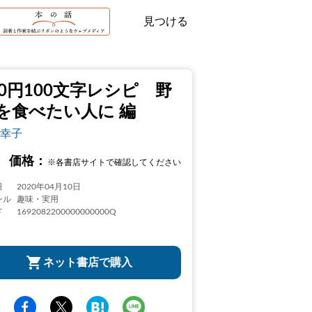
見つける
00円100文字レシピ 野
を食べたい人に 編
幸子
価格：
※各書店サイトで確認してください
日
2020年04月10日
ンル
趣味・実用
ド
1692082200000000000Q
ネット書店で購入