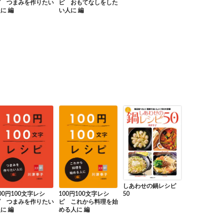
ピ つまみを作りたい
ピ おもてなしをした
に 編
い人に 編
しあわせの鍋レシピ
00円100文字レシ
100円100文字レシ
50
ピ つまみを作りたい
ピ これから料理を始
に 編
める人に 編