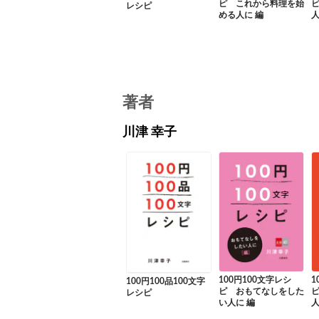
ピ これから料理を始
レシピ
める人に 編
人
著者
川津 幸子
100円100文字レシ
1
100円100品100文字
ピ おもてなしをした
レシピ
い人に 編
人