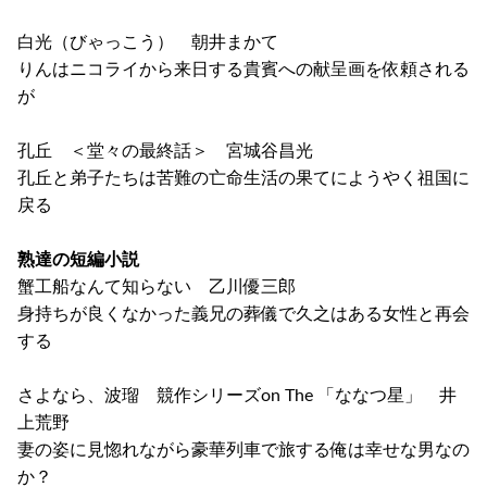
白光（びゃっこう） 朝井まかて
りんはニコライから来日する貴賓への献呈画を依頼される
が
孔丘 ＜堂々の最終話＞ 宮城谷昌光
孔丘と弟子たちは苦難の亡命生活の果てにようやく祖国に
戻る
熟達の短編小説
蟹工船なんて知らない 乙川優三郎
身持ちが良くなかった義兄の葬儀で久之はある女性と再会
する
さよなら、波瑠 競作シリーズon The 「ななつ星」 井
上荒野
妻の姿に見惚れながら豪華列車で旅する俺は幸せな男なの
か？