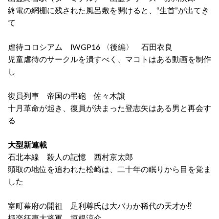
終電の網棚に残された風呂敷を開けると、“生首”が出てき
て
虐待コロシアム IWGP16 〈後編〉 石田衣良
児童虐待のサークルを潰すべく、マコトはある動画を制作
し
復員列車 帝国の弔砲 佐々木譲
十月革命が起き、復員が決まった登志矢はある男と再会す
る
大型新連載
石北本線 殺人の記憶 西村京太郎
頭取の地位を追われた松崎は、二十年の眠りから目を覚ま
した
室町幕府の開祖 足利尊氏は大バカか稀代の天才か⁉
極楽征夷大将軍 垣根涼介