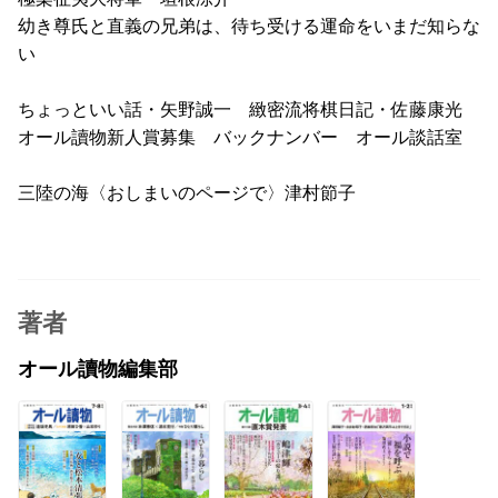
幼き尊氏と直義の兄弟は、待ち受ける運命をいまだ知らな
い
ちょっといい話・矢野誠一 緻密流将棋日記・佐藤康光
オール讀物新人賞募集 バックナンバー オール談話室
三陸の海〈おしまいのページで〉津村節子
著者
オール讀物編集部