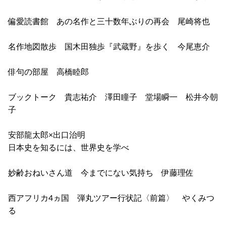
偏愛読書館 あの名作と三十数年ぶりの再会 尾崎将也
名作地図散歩 国木田独歩『武蔵野』を歩く 今尾恵介
俳句の部屋 高橋睦郎
ブックトーク 貴志祐介 澤田瞳子 堂場瞬一 松井今朝
子
安部龍太郎×出口治明
日本史を知るには、世界史を学べ
妙齢おねいさん道 今までにない気持ち 伊藤理佐
西アフリカ4ヵ国 弾丸ツアー行状記〈前篇〉 やくみつ
る