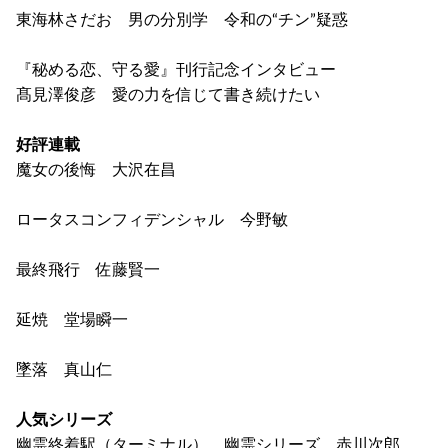
東海林さだお 男の分別学 令和の“チン”疑惑
『秘める恋、守る愛』刊行記念インタビュー
髙見澤俊彦 愛の力を信じて書き続けたい
好評連載
魔女の後悔 大沢在昌
ロータスコンフィデンシャル 今野敏
最終飛行 佐藤賢一
延焼 堂場瞬一
墜落 真山仁
人気シリーズ
幽霊終着駅（ターミナル） 幽霊シリーズ 赤川次郎