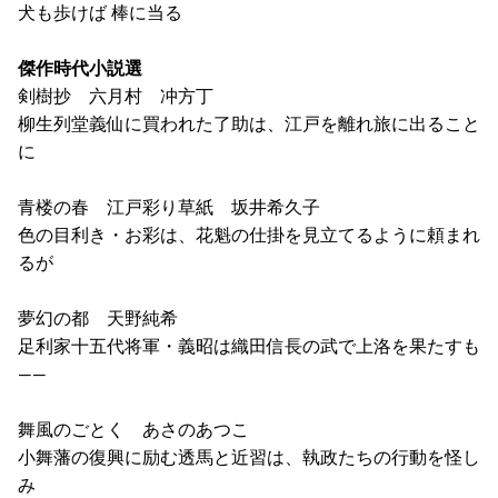
犬も歩けば 棒に当る
傑作時代小説選
剣樹抄 六月村 冲方丁
柳生列堂義仙に買われた了助は、江戸を離れ旅に出ること
に
青楼の春 江戸彩り草紙 坂井希久子
色の目利き・お彩は、花魁の仕掛を見立てるように頼まれ
るが
夢幻の都 天野純希
足利家十五代将軍・義昭は織田信長の武で上洛を果たすも
――
舞風のごとく あさのあつこ
小舞藩の復興に励む透馬と近習は、執政たちの行動を怪し
み