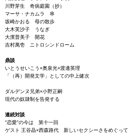
川野芽生 奇病庭園（抄）
マーサ・ナカムラ 串
坂崎かおる 母の散歩
大木芙沙子 うなぎ
大濱普美子 開花
吉村萬壱 ニトロシンドローム
鼎談
いとうせいこう×奥泉光×渡邊英理
「（再）開発文学」としての中上健次
ダルデンヌ兄弟×小野正嗣
現代の奴隷制を告発する
連続対談
“恋愛”の今は 第十一回
ゲスト 王谷晶×西森路代 新しいセクシーさをめぐって