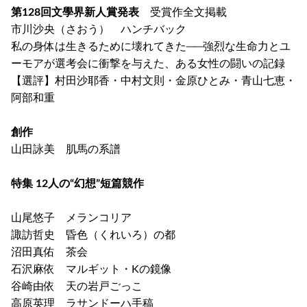
第128回文學界新人賞発表
受賞作全文掲載
市川沙央（さおう） ハンチバック
私の身体は生きるために壊れてきた──強烈な生命力とユ
ーモアが選考会に衝撃を与えた、ある女性の闘いの記録
【選評】村田沙耶香・中村文則・金原ひとみ・青山七恵・
阿部和重
創作
山田詠美 肌馬の系譜
特集 12人の“幻想”短篇競作
山尾悠子 メランコリア
諏訪哲史 昏色（くれいろ）の都
沼田真佑 茶会
石沢麻依 マルギット・Kの鏡像
谷崎由依 天の岩戸ごっこ
高原英理 ラサンドーハ手稿