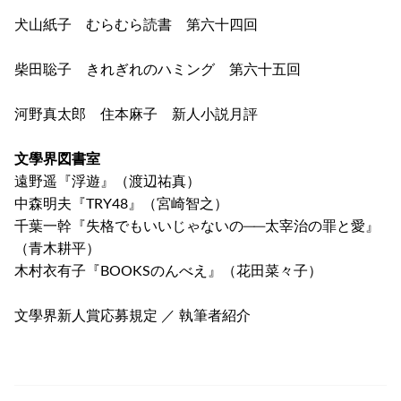
犬山紙子 むらむら読書 第六十四回
柴田聡子 きれぎれのハミング 第六十五回
河野真太郎 住本麻子 新人小説月評
文學界図書室
遠野遥『浮遊』（渡辺祐真）
中森明夫『TRY48』（宮崎智之）
千葉一幹『失格でもいいじゃないの──太宰治の罪と愛』
（青木耕平）
木村衣有子『BOOKSのんべえ』（花田菜々子）
文學界新人賞応募規定 ／ 執筆者紹介