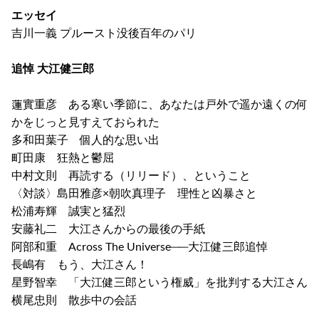
エッセイ
吉川一義 プルースト没後百年のパリ
追悼 大江健三郎
蓮實重彦 ある寒い季節に、あなたは戸外で遥か遠くの何
かをじっと見すえておられた
多和田葉子 個人的な思い出
町田康 狂熱と鬱屈
中村文則 再読する（リリード）、ということ
〈対談〉島田雅彦×朝吹真理子 理性と凶暴さと
松浦寿輝 誠実と猛烈
安藤礼二 大江さんからの最後の手紙
阿部和重 Across The Universe──大江健三郎追悼
長嶋有 もう、大江さん！
星野智幸 「大江健三郎という権威」を批判する大江さん
横尾忠則 散歩中の会話