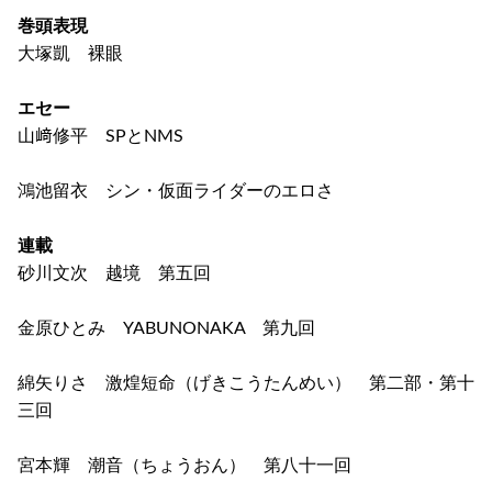
巻頭表現
大塚凱 裸眼
エセー
山﨑修平 SPとNMS
鴻池留衣 シン・仮面ライダーのエロさ
連載
砂川文次 越境 第五回
金原ひとみ YABUNONAKA 第九回
綿矢りさ 激煌短命（げきこうたんめい） 第二部・第十
三回
宮本輝 潮音（ちょうおん） 第八十一回