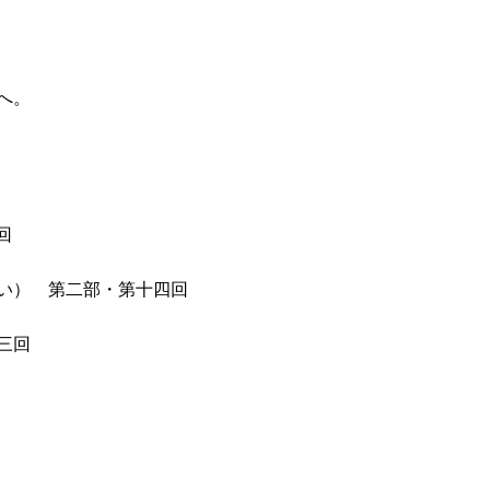
へ。
回
い） 第二部・第十四回
三回