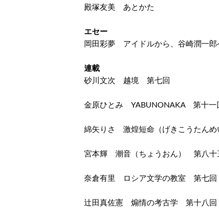
殿塚友美 あとかた
エセー
岡田彩夢 アイドルから、谷崎潤一郎
連載
砂川文次 越境 第七回
金原ひとみ YABUNONAKA 第十一
綿矢りさ 激煌短命（げきこうたんめ
宮本輝 潮音（ちょうおん） 第八十
奈倉有里 ロシア文学の教室 第七回
辻田真佐憲 煽情の考古学 第十八回