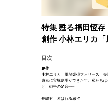
特集 甦る福田恆存
創作 小林エリカ
目次
創作
小林エリカ 風船爆弾フォリーズ 短
東京に宝塚劇場ができた年、私たちは
と、戦争の足音──
長嶋有 運ばれる思惟