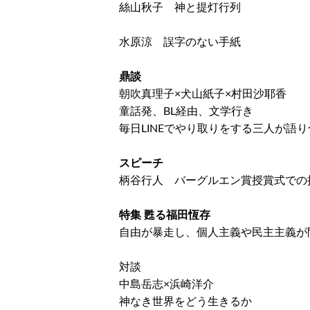
絲山秋子 神と提灯行列
水原涼 誤字のない手紙
鼎談
朝吹真理子×犬山紙子×村田沙耶香
童話発、BL経由、文学行き
毎日LINEでやり取りをする三人が語
スピーチ
柄谷行人 バーグルエン賞授賞式での
特集 甦る福田恆存
自由が暴走し、個人主義や民主主義が
対談
中島岳志×浜崎洋介
神なき世界をどう生きるか