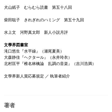
犬山紙子 むらむら読書 第五十八回
柴田聡子 きれぎれのハミング 第五十九回
水上文 河野真太郎 新人小説月評
文學界図書室
滝口悠生『水平線』（瀬尾夏美）
大森静佳『ヘクタール』（永井玲衣）
北村匡平『椎名林檎論 乱調の音楽』（吉川浩満）
文學界新人賞応募規定 ／ 執筆者紹介
著者