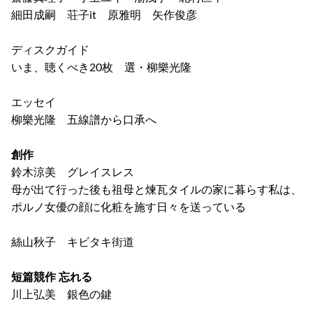
細田成嗣 荘子it 原雅明 矢作俊彦
ディスクガイド
いま、聴くべき20枚 選・柳樂光隆
エッセイ
柳樂光隆 五線譜から口承へ
創作
鈴木涼美 グレイスレス
母が出て行った後も祖母と煉瓦タイルの家に暮らす私は、
ポルノ女優の顔に化粧を施す日々を送っている
絲山秋子 キビタキ街道
短篇競作 忘れる
川上弘美 銀色の鍵