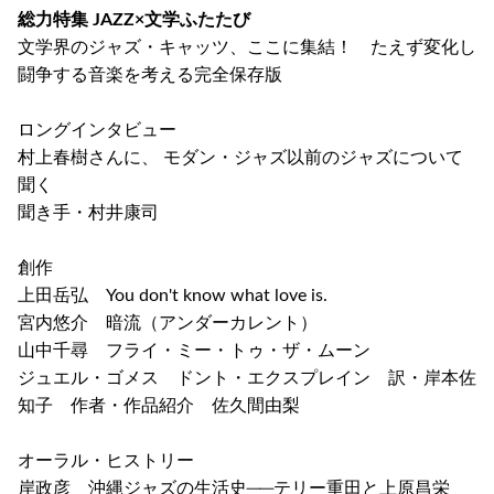
総力特集 JAZZ×文学ふたたび
文学界のジャズ・キャッツ、ここに集結！ たえず変化し
闘争する音楽を考える完全保存版
ロングインタビュー
村上春樹さんに、 モダン・ジャズ以前のジャズについて
聞く
聞き手・村井康司
創作
上田岳弘 You don't know what love is.
宮内悠介 暗流（アンダーカレント）
山中千尋 フライ・ミー・トゥ・ザ・ムーン
ジュエル・ゴメス ドント・エクスプレイン 訳・岸本佐
知子 作者・作品紹介 佐久間由梨
オーラル・ヒストリー
岸政彦 沖縄ジャズの生活史──テリー重田と上原昌栄