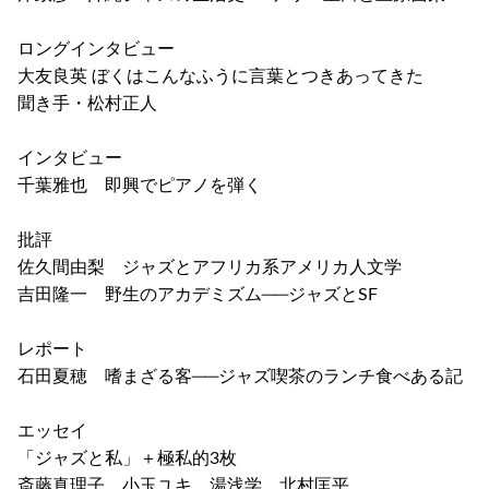
ロングインタビュー
大友良英 ぼくはこんなふうに言葉とつきあってきた
聞き手・松村正人
インタビュー
千葉雅也 即興でピアノを弾く
批評
佐久間由梨 ジャズとアフリカ系アメリカ人文学
吉田隆一 野生のアカデミズム──ジャズとSF
レポート
石田夏穂 嗜まざる客──ジャズ喫茶のランチ食べある記
エッセイ
「ジャズと私」＋極私的3枚
斎藤真理子 小玉ユキ 湯浅学 北村匡平