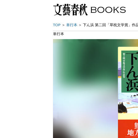
TOP
単行本
下ん浜 第二回「草枕文学賞」作
単行本