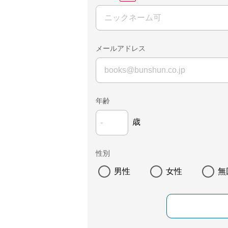
メールアドレス
年齢
歳
性別
男性
女性
無