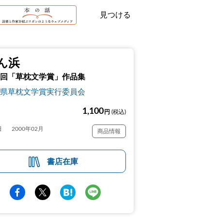
見つける
ん浜
回「草枕文学賞」作品集
県草枕文学賞実行委員会
1,100
円
(税込)
日
2000年02月
商品情報
書店在庫