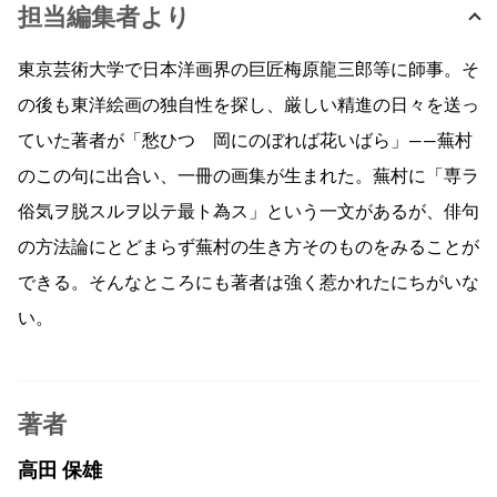
担当編集者より
東京芸術大学で日本洋画界の巨匠梅原龍三郎等に師事。そ
の後も東洋絵画の独自性を探し、厳しい精進の日々を送っ
ていた著者が「愁ひつゝ岡にのぼれば花いばら」――蕪村
のこの句に出合い、一冊の画集が生まれた。蕪村に「専ラ
俗気ヲ脱スルヲ以テ最ト為ス」という一文があるが、俳句
の方法論にとどまらず蕪村の生き方そのものをみることが
できる。そんなところにも著者は強く惹かれたにちがいな
い。
著者
高田 保雄