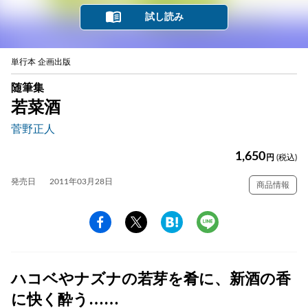
試し読み
単行本 企画出版
随筆集
若菜酒
菅野正人
1,650
円
(税込)
発売日
2011年03月28日
商品情報
ハコベやナズナの若芽を肴に、新酒の香
に快く酔う……