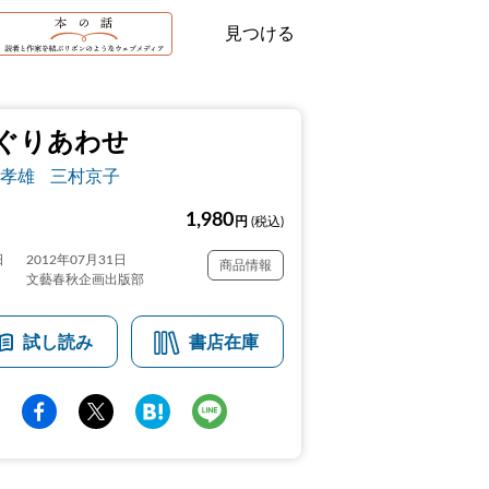
見つける
ぐりあわせ
孝雄
三村京子
1,980
円
(税込)
日
2012年07月31日
商品情報
文藝春秋企画出版部
試し読み
書店在庫