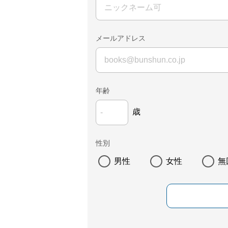
メールアドレス
年齢
歳
性別
男性
女性
無