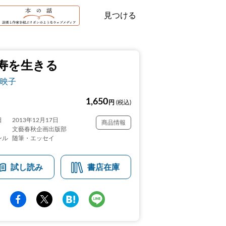
見つける
寿を生きる
映子
1,650
円
(税込)
日
2013年12月17日
商品情報
文藝春秋企画出版部
ンル
随筆・エッセイ
試し読み
書店在庫