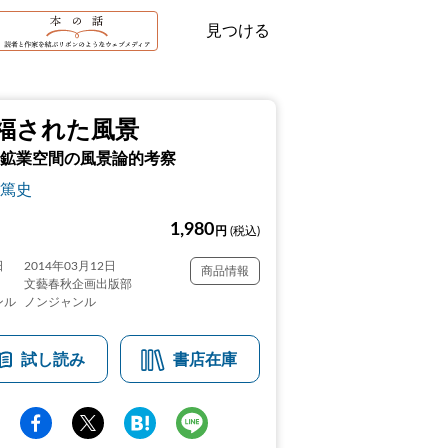
見つける
福された風景
鉱業空間の風景論的考察
篤史
1,980
円
(税込)
日
2014年03月12日
商品情報
文藝春秋企画出版部
ンル
ノンジャンル
試し読み
書店在庫