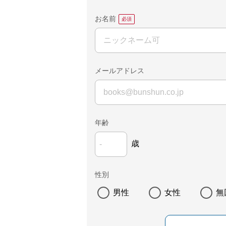
お名前
メールアドレス
年齢
歳
性別
男性
女性
無