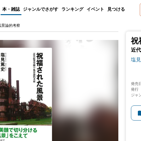
本・雑誌
ジャンルでさがす
ランキング
イベント
見つける
風景論的考察
祝
近代
塩見
発売
発行
ジャ