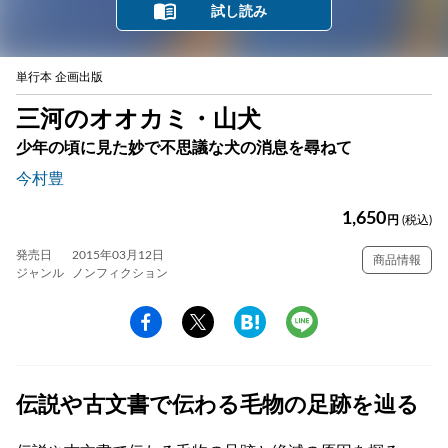
試し読み
単行本 企画出版
三河のオオカミ・山犬
少年の頃に見た妙で不思議な犬の消息を尋ねて
今村豊
1,650
円
(税込)
発売日
2015年03月12日
商品情報
ジャンル
ノンフィクション
伝説や古文書で伝わる毛物の足跡を辿る