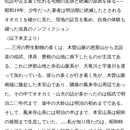
伝説や古文書で伝わる毛物の足跡と絶滅の原因を探る――
昭和19年、少年だった著者は明治期に絶滅したとされる
オオカミを確かに見た。現地の証言を集め、自身の体験も
綴った迫真のノンフィクション
（以下本文より）
……三河の野生動物の多くは、木曽山脈の恵那山から北設
楽の稲武、津具、豊根の山地に南下したものが主流であ
る。これに伊那山地と赤石山脈系が、天竜川と宇連川を渡
って加わっている。彼らの多くが行き着く先が、木曽山脈
南端に隆起した本宮山であり、隣接の鳳来寺山周辺であっ
た。その中でオオカミ・山犬の話が多かったのは稲武で明
治二〇年代まで、途中の大鈴山は明治の初めまでである。
そして、鳳来寺山系には明治の半ばまで、本宮山系は昭和
の後期まで生息していた。……私が知り得たのは、昭和時