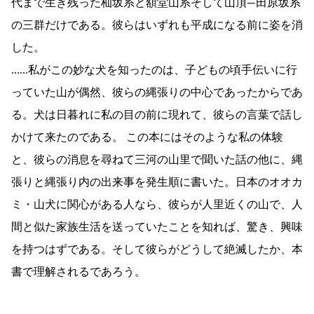
代まで生き残った杣坂系と額堂山系そして山頂―田原坂系
の三群だけである。彼らはいずれも平成になる前に姿を消
した。
……私がこの妙な犬を知ったのは、子どもの頃手伝いに行
っていた山が偶然、彼らの縄張りの中心であったからであ
る。犬は日暮れに私の目の前に現れて、彼らの言葉で話し
かけて来たのである。 この本にはそのような私の体験
と、彼らの消息を尋ねて三河の山里で聞いた話の他に、縄
張りと縄張り内の出来事を発生順に書いた。日本のオオカ
ミ・山犬に関心がある人なら、彼らが人里近くの山で、人
間と似た家族生活を送っていたことを知れば、驚き、興味
を持つはずである。そして彼らがどうして絶滅したか、本
書で理解されるであろう。