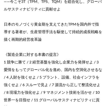
――今こそ3T（TPM、TPS、TQM）を総合化し、グローバ
ルサスティナビリティに貢献せよ
日本のモノづくり黄金期を支えてきたTPMを国内外で指
導する著者が、生産管理手法を駆使して持続的成長戦略を
描く画期的経営改革論
《製造企業に対する本書の提言》
1 競争に勝て / 2 経営基盤を強化し企業力を発揮せよ / 3
愛情をもってグローバル化を進め、国内を空洞化させるな
/ 4 人財を強くせよ / 5 プラント、設備、社会インフラを
強くせよ / 6 スルーで見よ / 7 源流から正して整流化せよ
/ 8 現場力を強化せよ / 9 マネジメント技術を活かせ / 10
世界一を目指せ / 11 グローバルサスティナビリティに貢