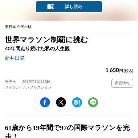
試し読み
単行本 企画出版
世界マラソン制覇に挑む
40年間走り続けた私の人生観
新井田晃
1,650
円
(税込)
発売日
2015年10月13日
商品情報
ジャンル
ノンフィクション
61歳から19年間で97の国際マラソンを完
走！