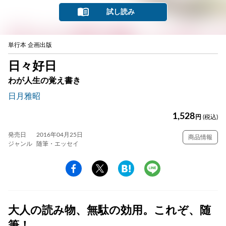
試し読み
単行本 企画出版
日々好日
わが人生の覚え書き
日月雅昭
1,528
円
(税込)
発売日
2016年04月25日
商品情報
ジャンル
随筆・エッセイ
大人の読み物、無駄の効用。これぞ、随
筆！