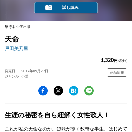
試し読み
単行本 企画出版
天命
戸田美乃里
1,320
円
(税込)
発売日
2017年09月29日
商品情報
ジャンル
小説
生涯の秘密を自ら紐解く女性歌人！
これが私の天命なのか。短歌が導く数奇な半生。はじめて