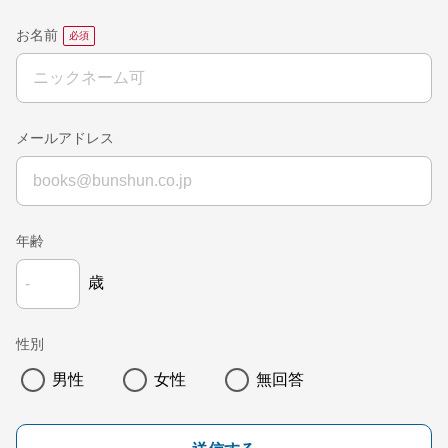
お名前
メールアドレス
年齢
歳
性別
男性
女性
無回答