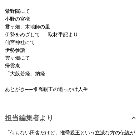
紫野院にて
小野の宮様
君ヶ畑、木地師の里
伊勢をめざして――取材手記より
仙宮神社にて
伊勢参詣
雲ヶ畑にて
帰雲庵
「大般若経」納経
あとがき――惟喬親王の追っかけ人生
担当編集者より
「何もない田舎だけど、惟喬親王という立派な方の伝説が