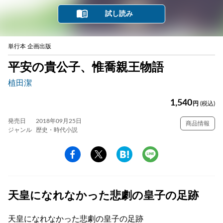
試し読み
単行本 企画出版
平安の貴公子、惟喬親王物語
植田潔
1,540
円
(税込)
発売日
2018年09月25日
商品情報
ジャンル
歴史・時代小説
天皇になれなかった悲劇の皇子の足跡
天皇になれなかった悲劇の皇子の足跡