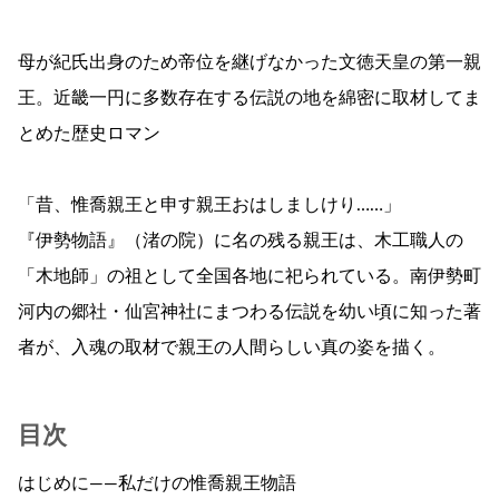
母が紀氏出身のため帝位を継げなかった文徳天皇の第一親
王。近畿一円に多数存在する伝説の地を綿密に取材してま
とめた歴史ロマン
「昔、惟喬親王と申す親王おはしましけり……」
『伊勢物語』（渚の院）に名の残る親王は、木工職人の
「木地師」の祖として全国各地に祀られている。南伊勢町
河内の郷社・仙宮神社にまつわる伝説を幼い頃に知った著
者が、入魂の取材で親王の人間らしい真の姿を描く。
目次
はじめに――私だけの惟喬親王物語