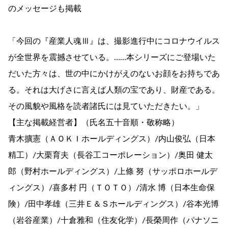
のメッセージも掲載
「今回の『産業人魂Ⅲ』は、撮影進行中にコロナウイルス
が全世界を震撼させている。……本シリーズにご登場いた
だいた方々は、世の中にかけがえのないお顔をお持ちであ
る。それは大げさに言えば人類の宝であり、財産である。
その風貌や風格を読者諸氏には見ていただきたい。」
【主な掲載経営者】（氏名五十音順・敬称略）
青木擴憲（ＡＯＫＩホールディングス）/内山俊弘（日本
精工）/大栗育夫（長谷工コーポレーション）/奥田 健太
郎（野村ホールディングス）/上條 努（サッポロホールデ
ィングス）/喜多村 円（ＴＯＴＯ）/清水 博（日本生命保
険）/田中孝雄（三井Ｅ＆Ｓホールディングス）/谷本光博
（岩谷産業）/十倉雅和（住友化学）/長榮周作（パナソニ