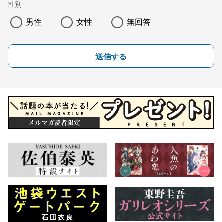
性別
男性
女性
無回答
送信する