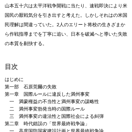
山本五十六は太平洋戦争開戦に当たり、速戦即決により米
国民の厭戦気分を引き出すと考えた。しかしそれはの米国
民理解は間違っていた。2人のエリート将校の生きざまか
ら作戦指導までを丁寧に追い、日本を破滅へと導いた失敗
の本質を剔抉する。
目次
はじめに
第一部 石原莞爾の失敗
第一章 国際ルールに違反した満州事変
一 満蒙権益の不当性と満州事変の謀略性
二 満州事変勃発当時の国際ルール
三 満州事変の違法性と国際社会による糾弾
第二章 時代錯誤の「世界最終戦争論」
一 高度国防国家建設計画と世界最終戦争論