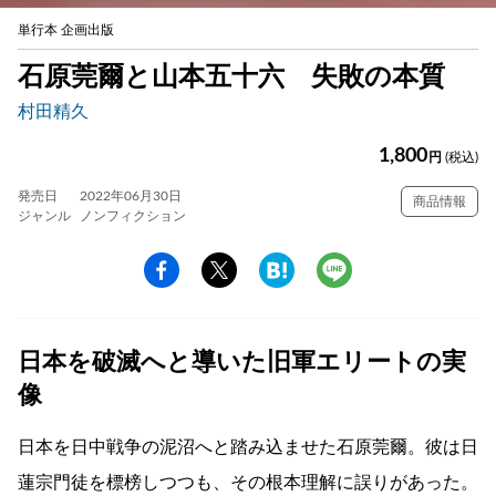
単行本 企画出版
石原莞爾と山本五十六 失敗の本質
村田精久
1,800
円
(税込)
発売日
2022年06月30日
商品情報
ジャンル
ノンフィクション
日本を破滅へと導いた旧軍エリートの実
像
日本を日中戦争の泥沼へと踏み込ませた石原莞爾。彼は日
蓮宗門徒を標榜しつつも、その根本理解に誤りがあった。