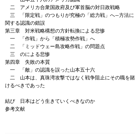
二 アメリカ合衆国政府及び軍首脳の対日政戦略
三 「限定戦」のつもりが究極の「総力戦」へ—方法に
関する認識の錯誤
第三章 対米戦略構想の方針転換による悲惨
一 「作戦」から「積極攻勢作戦」へ
二 「ミッドウェー島攻略作戦」の問題点
三 のによる悲惨
第四章 失敗の本質
一 「敵」の認識を誤った山本五十六
二 山本は、真珠湾攻撃ではなく戦争阻止にその職を賭
けるべきであった
結び 日本はどう生きていくべきなのか
参考文献