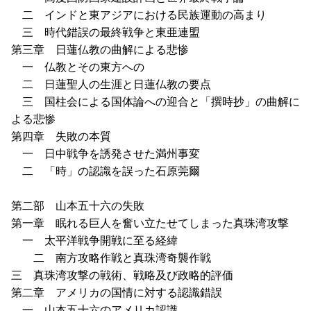
二 インドと東アジアにおける民族運動の高まり
三 時代錯誤の最終戦争と東亜連盟
第三章 日蓮仏教の曲解による悲惨
一 仏教とその東方への
二 日蓮聖人の生涯と日蓮仏教の要点
三 国柱会による国体論への迎合と「撰時抄」の曲解に
よる悲惨
第四章 失敗の本質
一 日中戦争を誘発させた満州事変
二 「時」の認識を誤った石原莞爾
第二部 山本五十六の失敗
第一章 眠れる巨人を奮い立たせてしまった真珠湾攻撃
一 太平洋戦争開戦に至る経緯
二 南方攻略作戦と真珠湾奇襲作戦
三 真珠湾攻撃の戦術、戦略及び政略的評価
第二章 アメリカの国情に対する認識錯誤
一 山本五十六のアメリカ認識