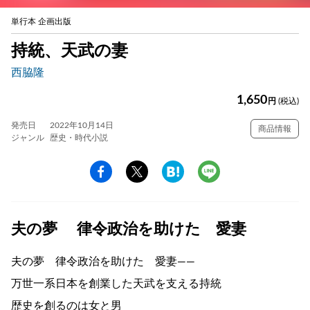
単行本 企画出版
持統、天武の妻
西脇隆
1,650
円
(税込)
発売日
2022年10月14日
商品情報
ジャンル
歴史・時代小説
夫の夢 律令政治を助けた 愛妻
夫の夢 律令政治を助けた 愛妻――
万世一系日本を創業した天武を支える持統
歴史を創るのは女と男