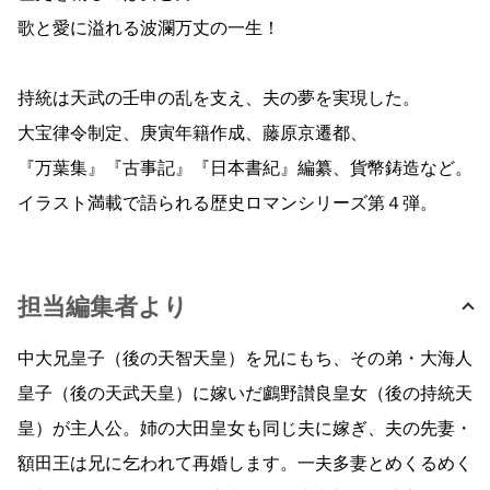
歌と愛に溢れる波瀾万丈の一生！
持統は天武の壬申の乱を支え、夫の夢を実現した。
大宝律令制定、庚寅年籍作成、藤原京遷都、
『万葉集』『古事記』『日本書紀』編纂、貨幣鋳造など。
イラスト満載で語られる歴史ロマンシリーズ第４弾。
担当編集者より
中大兄皇子（後の天智天皇）を兄にもち、その弟・大海人
皇子（後の天武天皇）に嫁いだ鸕野讃良皇女（後の持統天
皇）が主人公。姉の大田皇女も同じ夫に嫁ぎ、夫の先妻・
額田王は兄に乞われて再婚します。一夫多妻とめくるめく