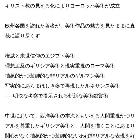
キリスト教の見える化によりヨーロッパ美術が成立
欧州各国を訪れた著者が、美術作品の魅力を見たままに直
截に語り尽くす
権威と来世信仰のエジプト美術
理想追及のギリシア美術と現実重視のローマ美術
抽象的かつ装飾的な非リアルのゲルマン美術
写実的にあらまほしき姿で再現したルネサンス美術
――明快な考察で提示される斬新な美術鑑賞術
中世において、西洋美術の本流ともいえる人間重視かつリ
アルを尊重したギリシア美術と、人間を描くことにあまり
関心がなく抽象的かつ装飾的ないわば非リアルな表現を好