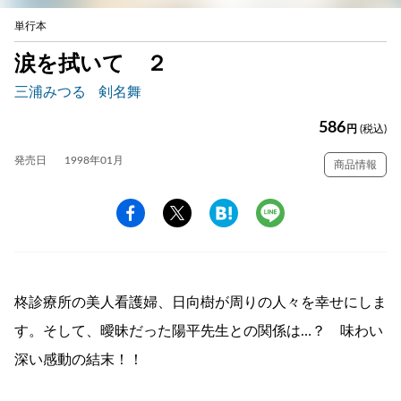
単行本
涙を拭いて ２
三浦みつる
剣名舞
586
円
(税込)
発売日
1998年01月
商品情報
柊診療所の美人看護婦、日向樹が周りの人々を幸せにしま
す。そして、曖昧だった陽平先生との関係は…？ 味わい
深い感動の結末！！