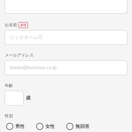
お名前
メールアドレス
年齢
歳
性別
男性
女性
無回答