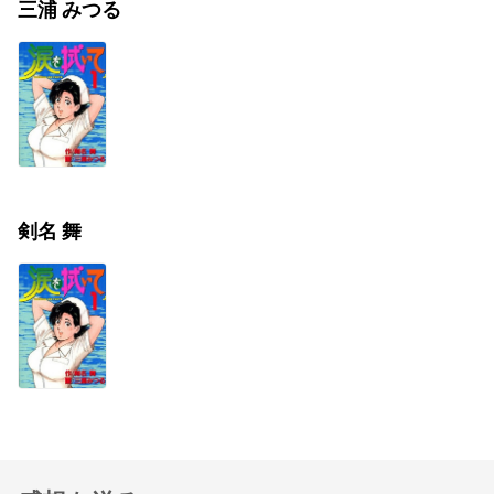
三浦 みつる
剣名 舞