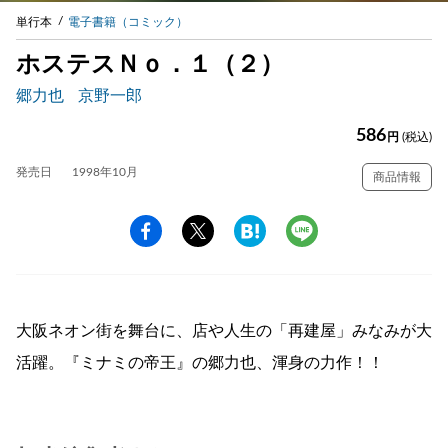
単行本
電子書籍（コミック）
ホステスＮｏ．１（２）
郷力也
京野一郎
586
円
(税込)
発売日
1998年10月
商品情報
大阪ネオン街を舞台に、店や人生の「再建屋」みなみが大
活躍。『ミナミの帝王』の郷力也、渾身の力作！！