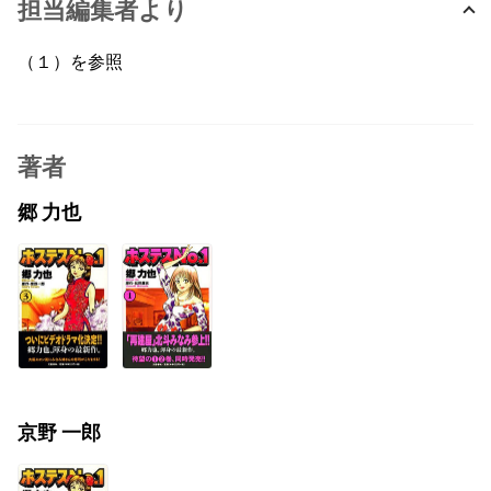
担当編集者より
（１）を参照
著者
郷 力也
京野 一郎