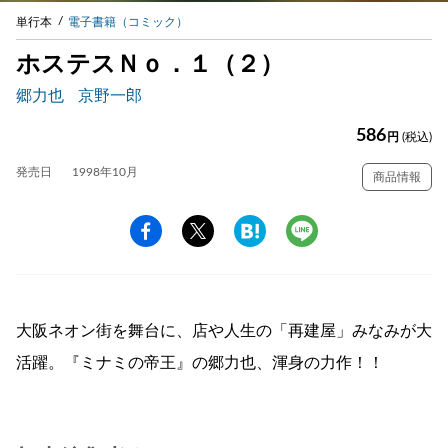
単行本
電子書籍（コミック）
ホステスＮｏ．１（２）
郷力也
京野一郎
586
円
(税込)
発売日
1998年10月
商品情報
大阪ネオン街を舞台に、店や人生の「再建屋」みなみが大
活躍。『ミナミの帝王』の郷力也、渾身の力作！！