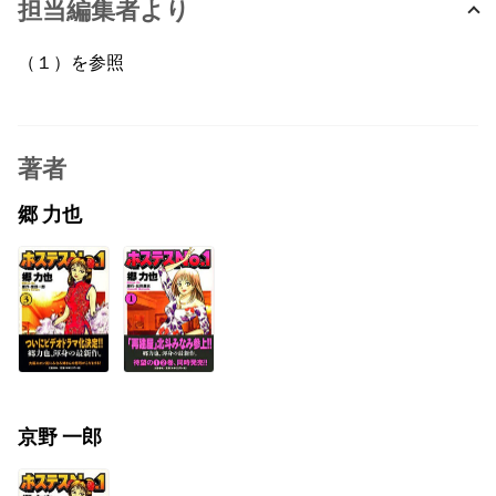
担当編集者より
（１）を参照
著者
郷 力也
京野 一郎