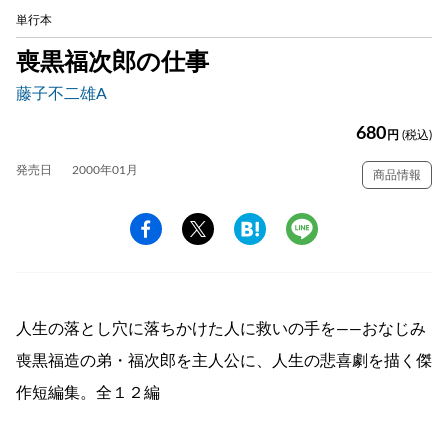
単行本
喪黒福次郎の仕事
藤子不二雄A
680
円
(税込)
発売日
2000年01月
商品情報
人生の落とし穴に落ちかけた人に救いの手を――おなじみ
喪黒福造の弟・福次郎を主人公に、人生の悲喜劇を描く傑
作短編集。全１２編