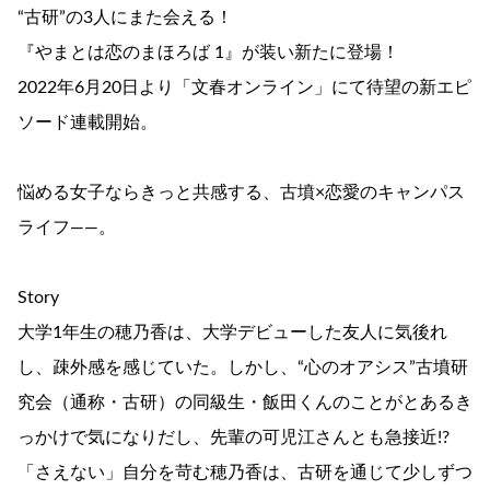
“古研”の3人にまた会える！
『やまとは恋のまほろば 1』が装い新たに登場！
2022年6月20日より「文春オンライン」にて待望の新エピ
ソード連載開始。
悩める女子ならきっと共感する、古墳×恋愛のキャンパス
ライフ――。
Story
大学1年生の穂乃香は、大学デビューした友人に気後れ
し、疎外感を感じていた。しかし、“心のオアシス”古墳研
究会（通称・古研）の同級生・飯田くんのことがとあるき
っかけで気になりだし、先輩の可児江さんとも急接近!?
「さえない」自分を苛む穂乃香は、古研を通じて少しずつ