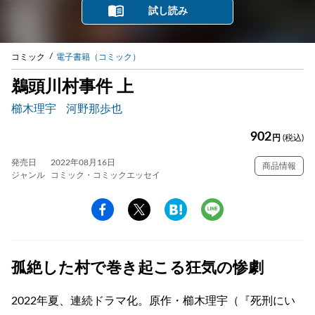
試し読み
コミック
電子書籍（コミック）
鵜頭川村事件 上
櫛木理宇
河野那歩也
902
円
(税込)
発売日
2022年08月16日
商品情報
ジャンル
コミック・コミックエッセイ
孤絶した村で巻き起こる狂気の惨劇
2022年夏、連続ドラマ化。原作・櫛木理宇（『死刑にい