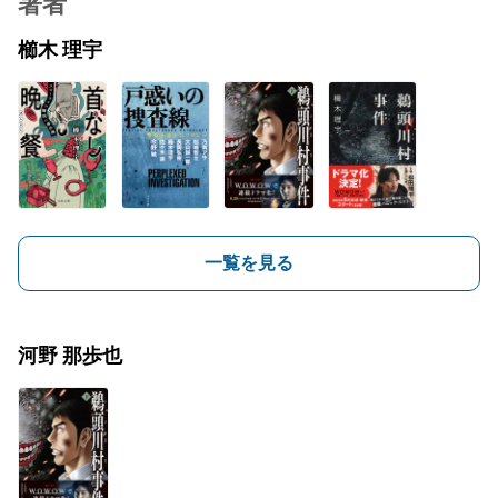
著者
櫛木 理宇
一覧を見る
河野 那歩也