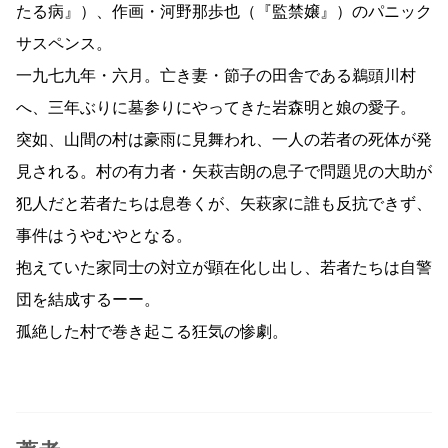
たる病』）、作画・河野那歩也（『監禁嬢』）のパニック
サスペンス。
一九七九年・六月。亡き妻・節子の田舎である鵜頭川村
へ、三年ぶりに墓参りにやってきた岩森明と娘の愛子。
突如、山間の村は豪雨に見舞われ、一人の若者の死体が発
見される。村の有力者・矢萩吉朗の息子で問題児の大助が
犯人だと若者たちは息巻くが、矢萩家に誰も反抗できず、
事件はうやむやとなる。
抱えていた家同士の対立が顕在化し出し、若者たちは自警
団を結成するーー。
孤絶した村で巻き起こる狂気の惨劇。