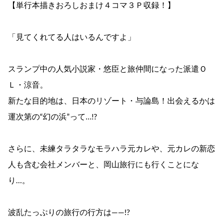
【単行本描きおろしおまけ４コマ３Ｐ収録！】
「見てくれてる人はいるんですよ」
スランプ中の人気小説家・悠臣と旅仲間になった派遣Ｏ
Ｌ・涼音。
新たな目的地は、日本のリゾート・与論島！出会えるかは
運次第の“幻の浜”って…!?
さらに、未練タラタラなモラハラ元カレや、元カレの新恋
人も含む会社メンバーと、岡山旅行にも行くことにな
り…。
波乱たっぷりの旅行の行方は――!?