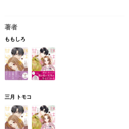
著者
ももしろ
三月 トモコ