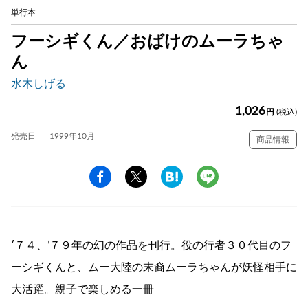
単行本
フーシギくん／おばけのムーラちゃ
ん
水木しげる
1,026
円
(税込)
発売日
1999年10月
商品情報
′７４、’７９年の幻の作品を刊行。役の行者３０代目のフ
ーシギくんと、ムー大陸の末裔ムーラちゃんが妖怪相手に
大活躍。親子で楽しめる一冊