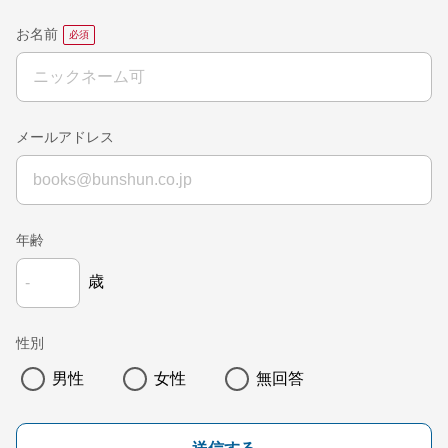
お名前
メールアドレス
年齢
歳
性別
男性
女性
無回答