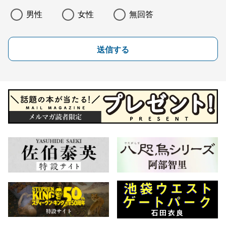
男性
女性
無回答
送信する