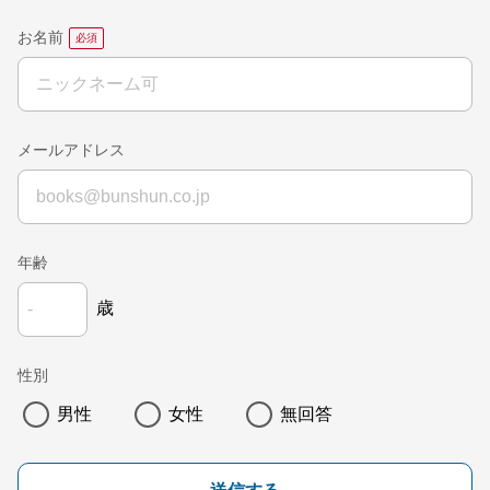
お名前
メールアドレス
年齢
歳
性別
男性
女性
無回答