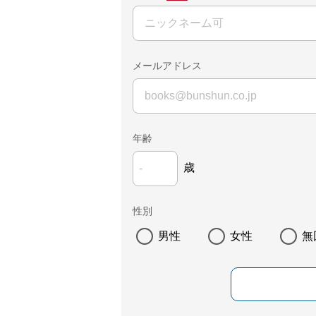
メールアドレス
年齢
歳
性別
男性
女性
無