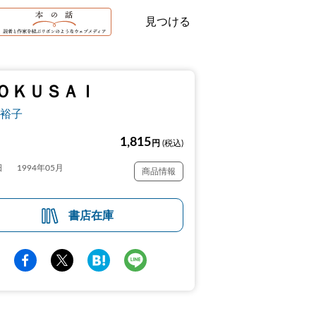
見つける
ＯＫＵＳＡＩ
裕子
1,815
円
(税込)
日
1994年05月
商品情報
書店在庫