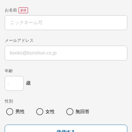
お名前
メールアドレス
年齢
歳
性別
男性
女性
無回答